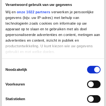
Gebruiksgemak en comfort:
Verantwoord gebruik van uw gegevens
Niet-elastisch voor drukverdeling:
Zorgt voor
Wij en
onze 1022 partners
verwerken je persoonlijke
gecontroleerde druk, ideaal bij kneuzingen of
gegevens (bijv. uw IP-adres) met behulp van
verstuikingen.
technologieën zoals cookies om informatie op uw
apparaat op te slaan en te gebruiken met als doel
Ademend en ventilerend:
Helpt oververhitting te
gepersonaliseerde advertenties en content, metingen aan
voorkomen en verhoogt draagcomfort.
advertenties en content, inzicht in publiek en
productontwikkeling. U kunt kiezen wie uw gegevens
Veelzijdige toepassingen:
gebruikt en met welke doelen.
Drukverbanden:
Geschikt voor combinatie met
synthetische watten om bloedingen te stelpen en
Als u het toestaat, willen we ook graag:
Toestemmingsselectie
zwelling te verminderen.
Noodzakelijk
Informatie verzamelen over uw geografische
locatie, die tot een paar meter nauwkeurig kan zijn
Ondersteuning bij blessures:
Ideaal voor
Uw apparaat identificeren door het actief te
verstuikingen, verrekkingen en sportblessures.
Voorkeuren
scannen op specifieke eigenschappen (fingerprinting)
Medische instellingen en EHBO-kits:
Breed
Lees meer over hoe uw persoonlijke gegevens worden
inzetbaar in ziekenhuizen, klinieken,
Statistieken
verwerkt en stel uw voorkeuren in het
detailgedeelte
in.
sportverenigingen en thuis.
U kunt uw toestemming op elk moment wijzigen of