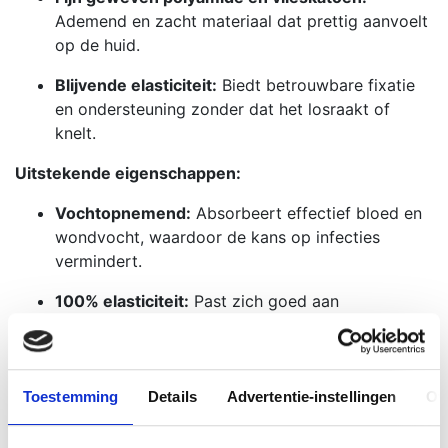
Ademend en zacht materiaal dat prettig aanvoelt
op de huid.
Blijvende elasticiteit:
Biedt betrouwbare fixatie
en ondersteuning zonder dat het losraakt of
knelt.
Uitstekende eigenschappen:
Vochtopnemend:
Absorbeert effectief bloed en
wondvocht, waardoor de kans op infecties
vermindert.
100% elasticiteit:
Past zich goed aan
lichaamsvormen aan en blijft stevig zitten, ook bij
beweging.
Rafelvrije randen:
Voorkomt rafelen voor een
Toestemming
Details
Advertentie-instellingen
Ov
nette afwerking en langdurig gebruik.