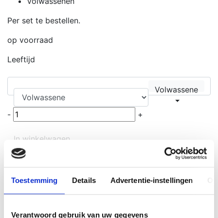
Volwassenen
Per set te bestellen.
op voorraad
Leeftijd
Volwassene
-
+
In winkelwagen
Meer over dit product
De Defibtech AED vervangingsplakkers zijn ontworpen
Toestemming
Details
Advertentie-instellingen
Ov
voor herhaald gebruik tijdens reanimatietrainingen.
Deze hoogwaardige plakkers zijn geschikt voor zowel
kinder- als volwassenentraining en zorgen voor een
Verantwoord gebruik van uw gegevens