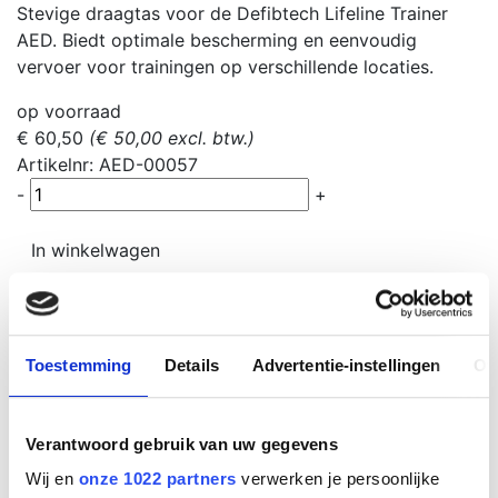
Stevige draagtas voor de Defibtech Lifeline Trainer
AED. Biedt optimale bescherming en eenvoudig
vervoer voor trainingen op verschillende locaties.
op voorraad
€ 60,50
(€ 50,00 excl. btw.)
Artikelnr: AED-00057
-
+
In winkelwagen
Meer over dit product
De Defibtech AED lifeline trainer draagtas is speciaal
ontworpen om de Defibtech Lifeline Trainer veilig en
Toestemming
Details
Advertentie-instellingen
Ov
gemakkelijk te vervoeren. Deze stevige en duurzame
tas biedt optimale bescherming en is ideaal voor
trainers en hulpverleners die hun trainingsapparatuur
Verantwoord gebruik van uw gegevens
vaak meenemen.
Wij en
onze 1022 partners
verwerken je persoonlijke