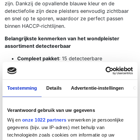
zijn. Dankzij de opvallende blauwe kleur en de
detectiefolie zijn deze pleisters eenvoudig zichtbaar
en snel op te sporen, waardoor ze perfect passen
binnen HACCP-richtlijnen.
Belangrijkste kenmerken van het wondpleister
assortiment detecteerbaar
Compleet pakket
: 15 detecteerbare
wondpleisters in diverse maten voor optimale
paraatheid.
Opvallend en veilig
: Blauwe kleur en detectiefolie
Toestemming
Details
Advertentie-instellingen
Ov
voor snelle opsporing en extra voedselveiligheid.
Hoogwaardige materialen
: Elastisch textiel voor
comfort en een niet-verklevend wondkussen
Verantwoord gebruik van uw gegevens
voor pijnloos verwijderen.
Gebruiksvriendelijk
: Zelfklevend ontwerp voor
Wij en
onze 1022 partners
verwerken je persoonlijke
snelle en eenvoudige toepassing.
gegevens (bijv. uw IP-adres) met behulp van
technologieën zoals cookies om informatie op uw
Met het wondpleister assortiment detecteerbaar bent