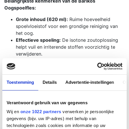
Belangrijkste kenmerken van de Barikos
Oogspoelfles:
Grote inhoud (620 ml):
Ruime hoeveelheid
spoelvloeistof voor een grondige reiniging van
het oog.
Effectieve spoeling:
De isotone zoutoplossing
helpt vuil en irriterende stoffen voorzichtig te
verwijderen.
Ergonomische oogschelp:
Zorgt voor een
gelijkmatige verdeling van de vloeistof over het
oogoppervlak.
Gebruiksvriendelijk:
Eenvoudig te openen en te
Toestemming
Details
Advertentie-instellingen
Ov
gebruiken, ideaal in stressvolle noodsituaties.
Veelzijdig inzetbaar:
Geschikt voor plaatsing in
oogspoelstations, EHBO-koffers of als losse fles
Verantwoord gebruik van uw gegevens
in werkruimtes.
Wij en
onze 1022 partners
verwerken je persoonlijke
gegevens (bijv. uw IP-adres) met behulp van
Toepassingen:
technologieën zoals cookies om informatie op uw
Ideaal voor werkplekken, laboratoria, scholen,