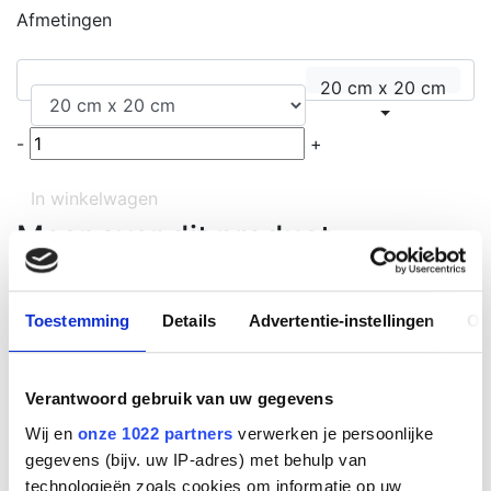
Afmetingen
20 cm x 20 cm
-
+
In winkelwagen
Meer over dit product
Het
kunststof verzamelplaats bord 20 x 20 cm
biedt
een duidelijke aanduiding van de noodverzamelplaats.
Toestemming
Details
Advertentie-instellingen
Ov
Dit bord is ideaal voor bedrijven, scholen en openbare
ruimtes, waar een veilige evacuatie belangrijk is. Het
duurzame kunststof en de heldere opdruk zorgen voor
Verantwoord gebruik van uw gegevens
optimale zichtbaarheid, zowel binnen als buiten.
Wij en
onze 1022 partners
verwerken je persoonlijke
Belangrijkste kenmerken
gegevens (bijv. uw IP-adres) met behulp van
technologieën zoals cookies om informatie op uw