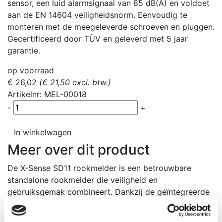
sensor, een luid alarmsignaal van 85 dB(A) en voldoet
aan de EN 14604 veiligheidsnorm. Eenvoudig te
monteren met de meegeleverde schroeven en pluggen.
Gecertificeerd door TÜV en geleverd met 5 jaar
garantie.
op voorraad
€ 26,02
(€ 21,50 excl. btw.)
Artikelnr: MEL-00018
-
+
In winkelwagen
Meer over dit product
De X-Sense SD11 rookmelder is een betrouwbare
standalone rookmelder die veiligheid en
gebruiksgemak combineert. Dankzij de geïntegreerde
3V lithium batterij, die maar liefst 10 jaar meegaat,
hoeft u zich jarenlang geen zorgen te maken over het