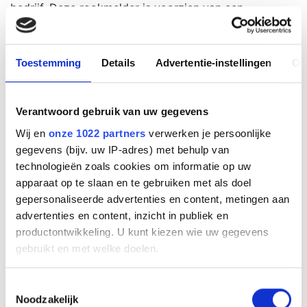
bedrijf. Deze rookmelder is voorzien van een
verzegelde 3V lithium batterij met een levensduur van
10 jaar, waardoor regelmatige batterijwissels verleden
tijd zijn.
Toestemming
Details
Advertentie-instellingen
Ov
De rookmelder is draadloos koppelbaar met maximaal
24 melders. Als één melder rook detecteert, geven alle
Verantwoord gebruik van uw gegevens
gekoppelde melders onmiddellijk alarm. Dankzij de
optische sensor wordt rook snel en betrouwbaar
Wij en
onze 1022 partners
verwerken je persoonlijke
gedetecteerd, waarna een krachtig alarmsignaal van
gegevens (bijv. uw IP-adres) met behulp van
85 dB(A) klinkt om iedereen in het gebouw te
technologieën zoals cookies om informatie op uw
waarschuwen.
apparaat op te slaan en te gebruiken met als doel
gepersonaliseerde advertenties en content, metingen aan
De melder voldoet aan de EN 14604 veiligheidsnorm
advertenties en content, inzicht in publiek en
en werkt op een 2.4 GHz frequentie voor een stabiele
productontwikkeling. U kunt kiezen wie uw gegevens
verbinding tussen de gekoppelde melders. De
gebruikt en met welke doelen.
compacte afmetingen (Ø 78 mm, hoogte 48 mm)
zorgen ervoor dat de melder discreet geplaatst kan
Als u het toestaat, willen we ook graag:
Toestemmingsselectie
worden. Installatie is eenvoudig met de bijgeleverde
Noodzakelijk
Informatie verzamelen over uw geografische