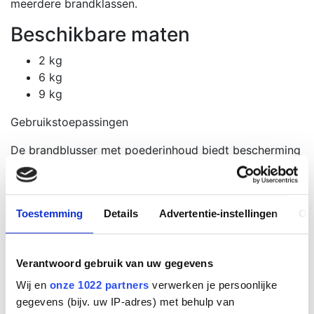
meerdere brandklassen.
Beschikbare maten
2 kg
6 kg
9 kg
Gebruikstoepassingen
De brandblusser met poederinhoud biedt bescherming
tegen:
Brandklasse A (vaste stoffen zoals hout, papier
en textiel)
Toestemming
Details
Advertentie-instellingen
Ov
Brandklasse B (brandbare vloeistoffen)
Hierdoor is de blusser breed inzetbaar in
Verantwoord gebruik van uw gegevens
uiteenlopende situaties.
Wij en
onze 1022 partners
verwerken je persoonlijke
Gebruiksgemak
gegevens (bijv. uw IP-adres) met behulp van