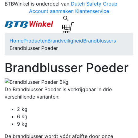
BTBWinkel is onderdeel van
Dutch Safety Group
Account aanmaken
Klantenservice
Home
Producten
Brandveiligheid
Brandblussers
Brandblusser Poeder
Brandblusser Poeder
De Brandblusser Poeder is verkrijgbaar in drie
verschillende varianten:
2 kg
6 kg
9 kg
De brandblusser wordt vóór afgifte door onze