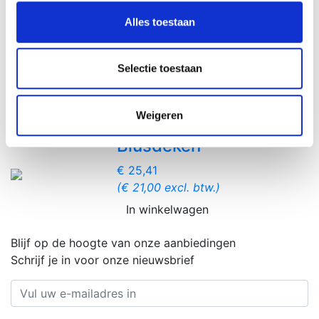
en om ons websiteverkeer te analyseren. Ook delen we
Alles toestaan
Brandblusser CO₂ |
informatie over uw gebruik van onze site met onze
Staal
partners voor social media, adverteren en analyse. Deze
partners kunnen deze gegevens combineren met andere
Selectie toestaan
Vanaf € 70,18
informatie die u aan ze heeft verstrekt of die ze hebben
(€ 58,00 excl. btw.)
verzameld op basis van uw gebruik van hun services.
In winkelwagen
Weigeren
Blusdeken
€ 25,41
(€ 21,00 excl. btw.)
In winkelwagen
Blijf op de hoogte van onze aanbiedingen
Schrijf je in voor onze nieuwsbrief