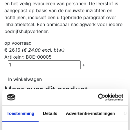
en het veilig evacueren van personen. De leerstof is
aangepast op basis van de nieuwste inzichten en
richtlijnen, inclusief een uitgebreide paragraaf over
inhalatieletsel. Een onmisbaar naslagwerk voor iedere
bedrijfshulpverlener.
op voorraad
€ 26,16
(€ 24,00 excl. btw.)
Artikelnr: BOE-00005
-
+
In winkelwagen
Meer over dit product
Als bedrijfshulpverlener (BHV’er) kun je het verschil
maken bij incidenten, zoals een brand of een ongeval
Toestemming
Details
Advertentie-instellingen
Ov
op de werkvloer. Dit volledig herziene handboek biedt
de meest actuele leerstof over brandbestrijding,
ontruiming en eerste hulp, zodat jij goed voorbereid