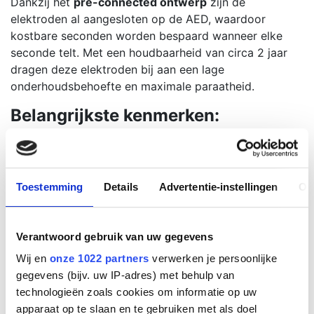
Dankzij het
pre-connected ontwerp
zijn de
elektroden al aangesloten op de AED, waardoor
kostbare seconden worden bespaard wanneer elke
seconde telt. Met een houdbaarheid van circa 2 jaar
dragen deze elektroden bij aan een lage
onderhoudsbehoefte en maximale paraatheid.
Belangrijkste kenmerken:
Compatibiliteit:
Geschikt voor Powerheart G3
AED’s (9300A, 9300E, 9390A, 9390E).
Vooraf aangesloten:
Bespaart tijd bij een inzet.
Toestemming
Details
Advertentie-instellingen
Ov
Duurzaam en betrouwbaar:
Hoogwaardige
materialen voor optimale geleiding.
Gebruik:
Voor volwassenen (kinderelektroden
Verantwoord gebruik van uw gegevens
apart verkrijgbaar).
Houdbaarheid:
Circa 2 jaar.
Wij en
onze 1022 partners
verwerken je persoonlijke
Eenvoudige applicatie:
Met duidelijke
gegevens (bijv. uw IP-adres) met behulp van
pictogrammen op de verpakking.
technologieën zoals cookies om informatie op uw
apparaat op te slaan en te gebruiken met als doel