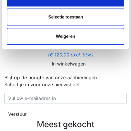
informatie over uw gebruik van onze site met onze
(€ 16,00 excl. btw.)
partners voor social media, adverteren en analyse. Deze
In winkelwagen
partners kunnen deze gegevens combineren met andere
Selectie toestaan
informatie die u aan ze heeft verstrekt of die ze hebben
Draagtas Cardiac
verzameld op basis van uw gebruik van hun services.
Science
Weigeren
€ 145,20
(€ 120,00 excl. btw.)
In winkelwagen
Blijf op de hoogte van onze aanbiedingen
Schrijf je in voor onze nieuwsbrief
Verstuur
Meest gekocht