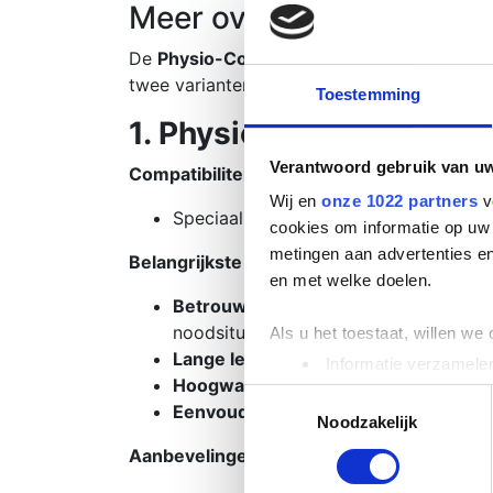
Meer over dit product
De
Physio-Control Batterij
is essentieel vo
twee varianten, elk specifiek ontworpen vo
Toestemming
1. Physio-Control Lifepa
Verantwoord gebruik van u
Compatibiliteit
:
Wij en
onze 1022 partners
v
Speciaal ontworpen voor de
Lifepak 
cookies om informatie op uw 
metingen aan advertenties en
Belangrijkste kenmerken
:
en met welke doelen.
Betrouwbare energiebron
: Levert co
noodsituaties.
Als u het toestaat, willen we
Lange levensduur
: De batterij heeft
Informatie verzamelen
Hoogwaardige kwaliteit
: Gemaakt van
Uw apparaat identific
Toestemmingsselectie
Eenvoudige installatie
: Kan snel en g
Lees meer over hoe uw perso
Noodzakelijk
toestemming op elk moment wi
Aanbevelingen voor gebruik
: