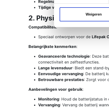
Regelmatige controle
: Controleer de
We gebruiken cookies om cont
Tijdige vervanging
: Vervang de batte
websiteverkeer te analyseren
media, adverteren en analys
Weigeren
2. Physio-Control Lifepa
verstrekt of die ze hebben v
Compatibiliteit
:
Speciaal ontworpen voor de
Lifepak 
Belangrijkste kenmerken
:
Geavanceerde technologie
: Deze ba
connectiviteit en zelftestfuncties.
Lange levensduur
: Biedt een stand-
Eenvoudige vervanging
: De batterij
Betrouwbare prestaties
: Zorgt voor c
Aanbevelingen voor gebruik
:
Monitoring
: Houd de batterijstatus i
Vervanging
: Vervang de batterij wan