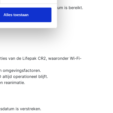
 het apparaat.
 media te bieden en om ons
f wanneer de houdbaarheidsdatum is bereikt.
ze partners voor social
nformatie die u aan ze heeft
Alles toestaan
ties van de Lifepak CR2, waaronder Wi-Fi-
en omgevingsfactoren.
ltijd operationeel blijft.
en reanimatie.
sdatum is verstreken.