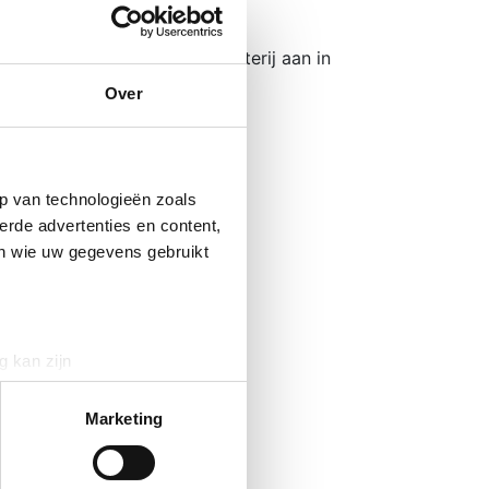
paraten. Wij bieden deze batterij aan in
Over
p van technologieën zoals
erde advertenties en content,
en wie uw gegevens gebruikt
tijd klaar is voor gebruik in
an gebruik en onderhoud.
g kan zijn
vingscondities.
erprinting)
ap.
t
detailgedeelte
in. U kunt uw
Marketing