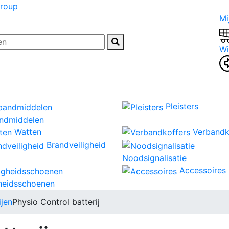
Group
Mi
Wi
Pleisters
ndmiddelen
Watten
Verbandk
Brandveiligheid
Noodsignalisatie
Accessoires
gheidsschoenen
ijen
Physio Control batterij