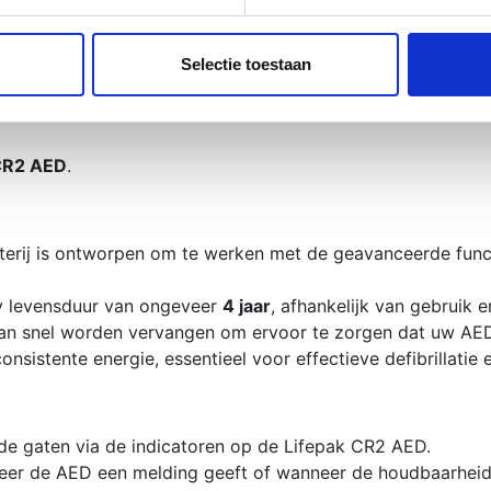
 batterijstatus van uw AED regelmatig via de indicatoren op
ent en advertenties te personaliseren, om functies voor social
rij wanneer de AED aangeeft dat de batterij bijna leeg is o
. Ook delen we informatie over uw gebruik van onze site met on
e. Deze partners kunnen deze gegevens combineren met andere i
Selectie toestaan
k CR2 Batterij
erzameld op basis van uw gebruik van hun services.
CR2 AED
.
tterij is ontworpen om te werken met de geavanceerde func
by levensduur van ongeveer
4 jaar
, afhankelijk van gebruik 
 kan snel worden vervangen om ervoor te zorgen dat uw AED a
onsistente energie, essentieel voor effectieve defibrillatie 
n de gaten via de indicatoren op de Lifepak CR2 AED.
neer de AED een melding geeft of wanneer de houdbaarheid