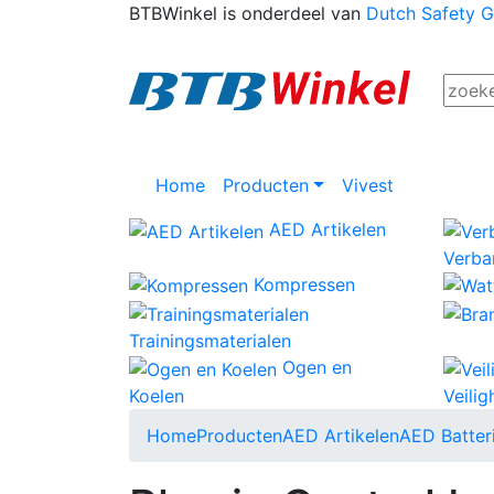
BTBWinkel is onderdeel van
Dutch Safety 
Home
Producten
Vivest
AED Artikelen
Verba
Kompressen
Trainingsmaterialen
Ogen en
Koelen
Veili
Home
Producten
AED Artikelen
AED Batter